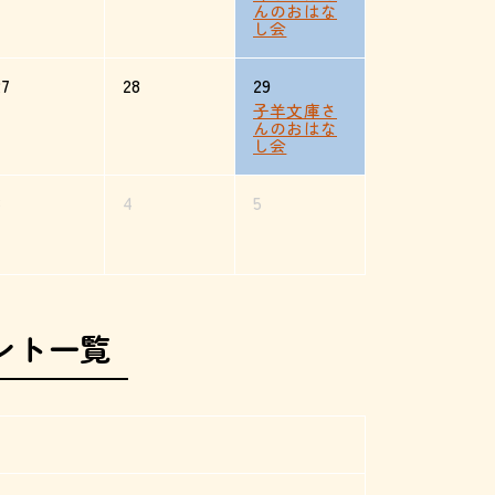
んのおはな
し会
27
28
29
子羊文庫さ
んのおはな
し会
3
4
5
ント
一覧