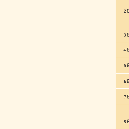
2
3
4
5
6
7
8