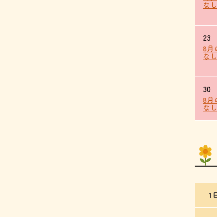
な
23
8月
な
30
8月
な
1