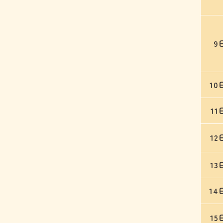
9
10
11
12
13
14
15