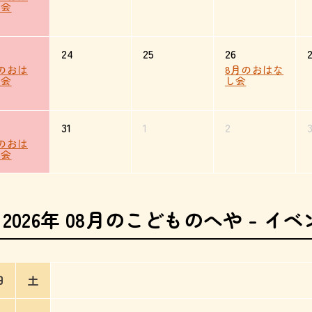
し会
24
25
26
のおは
8月のおはな
し会
し会
31
1
2
のおは
し会
2026年 08月の
こどものへや - イベ
日
土