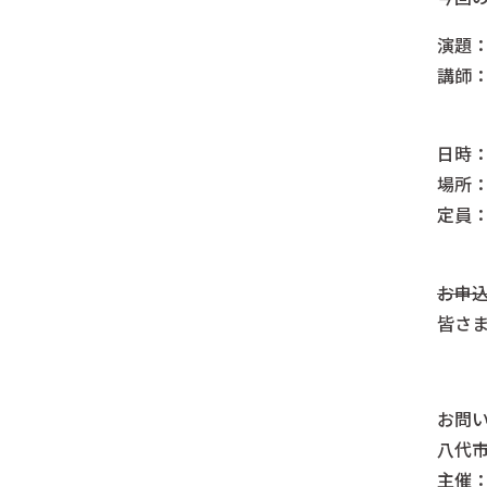
演題
講師：
日時：
場所
定員：
お申
皆さ
ー
お問
八代市
主催