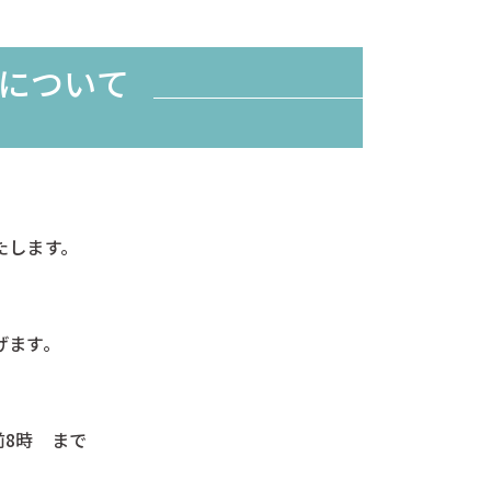
について
たします。
げます。
前8時 まで